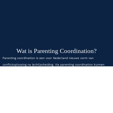
Wat is Parenting Coordination?
Parenting coordination is een voor Nederland nieuwe vorm van
conflictoplossing na (echt)scheiding. Via parenting coordination kunnen
ouders hun conflicten oplossen zonder naar een rechter te gaan. Het
belang van het kind staat bij deze conflictoplossing voorop.
De parenting coordinator helpt bij uitvoering en naleving van het
ouderschapsplan, bij (kleine) wijzigingen in het ouderschapsplan, de
zorgregeling of vakantieregeling en incidentele gebeurtenissen zoals