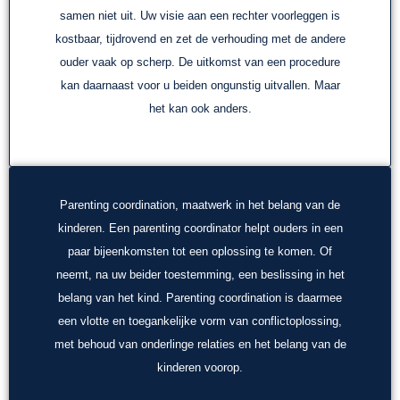
samen niet uit. Uw visie aan een rechter voorleggen is
kostbaar, tijdrovend en zet de verhouding met de andere
ouder vaak op scherp. De uitkomst van een procedure
kan daarnaast voor u beiden ongunstig uitvallen. Maar
het kan ook anders.
Parenting coordination, maatwerk in het belang van de
kinderen. Een parenting coordinator helpt ouders in een
paar bijeenkomsten tot een oplossing te komen. Of
neemt, na uw beider toestemming, een beslissing in het
belang van het kind. Parenting coordination is daarmee
een vlotte en toegankelijke vorm van conflictoplossing,
met behoud van onderlinge relaties en het belang van de
kinderen voorop.