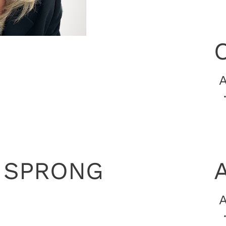
·
r SPRONG
·