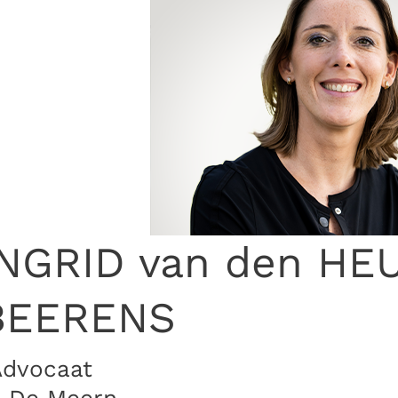
INGRID van den HE
BEERENS
Advocaat