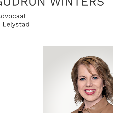
GUDRUN WINTERS
Advocaat
 Lelystad