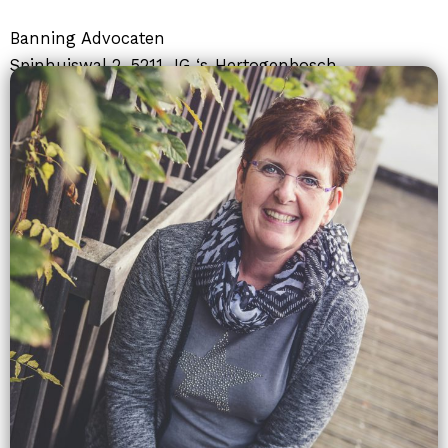
Banning Advocaten
Spinhuiswal 2, 5211 JG ‘s-Hertogenbosch
073-6927777
l.stam@banning.nl
www.banning.nl