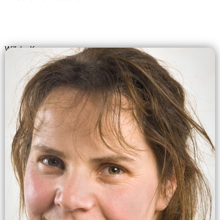
Willeke Kweens
KlaassenKweens, Oranjesingel 27 te Nijmegen
024-3246100
w.kweens@klaassenkweens.nl
www.klaassenkweens.nl
.