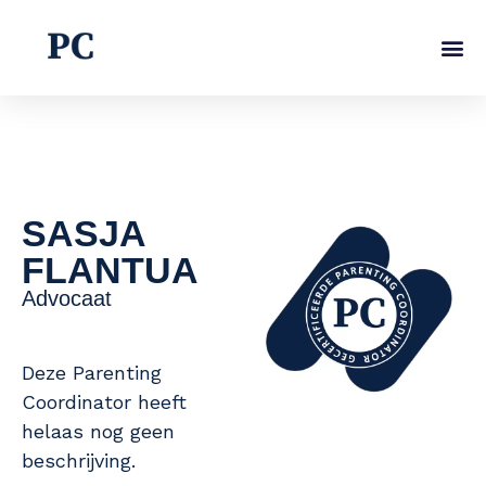
Ga
naar
de
inhoud
SASJA
FLANTUA
Advocaat
Deze Parenting
Coordinator heeft
helaas nog geen
beschrijving.